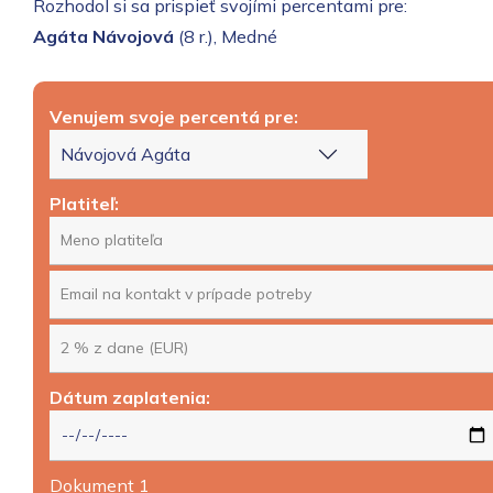
Rozhodol si sa prispieť svojími percentami pre:
Agáta Návojová
(8 r.), Medné
Venujem svoje percentá pre:
Platiteľ:
Dátum zaplatenia:
Dokument 1