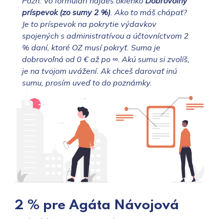
Pozn. Vo formulári nájdeš okienko
Dobrovoľný
príspevok (zo sumy 2 %)
. Ako to máš chápať?
Je to príspevok na pokrytie výdavkov
spojených s administratívou a účtovníctvom 2
% daní, ktoré OZ musí pokryť. Suma je
dobrovoľná od 0 € až po ∞. Akú sumu si zvolíš,
je na tvojom uvážení. Ak chceš darovať inú
sumu, prosím uveď to do poznámky.
2 % pre Agáta Návojová