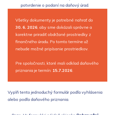
potvrdenie o podaní na daňový úrad.
Všetky dokumenty je potrebné nahrať do
30. 6. 2026
, aby sme dokázali správne a
korektne priradiť obdržané prostriedky z
finančného úradu. Po tomto termíne už
nebude možné pripísanie prostriedkov.
Pre spoločnosti, ktoré mali odklad daňového
priznania je termín:
15.7.2026
.
Vyplň tento jednoduchý formulár podľa vyhlásenia
alebo podľa daňového priznania.