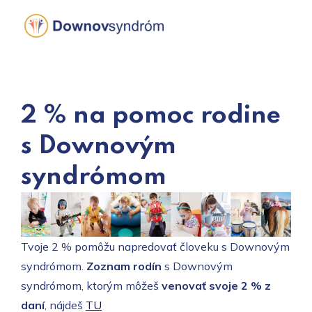
Skip
to
content
2 % na pomoc rodine
s Downovým
syndrómom
Tvoje 2 % pomôžu napredovať človeku s Downovým
syndrómom.
Zoznam rodín
s Downovým
syndrómom, ktorým môžeš
venovať svoje 2 % z
daní
, nájdeš
TU