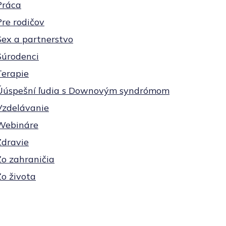
Práca
Pre rodičov
Sex a partnerstvo
Súrodenci
Terapie
Úúspešní ľudia s Downovým syndrómom
Vzdelávanie
Webináre
Zdravie
Zo zahraničia
Zo života