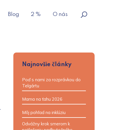
Blog
2 %
O nás
Najnovšie články
Poď s nami za rozprávkou do
Telgártu
Mama na ťahu 2026
.
Môj pohľad na inklúziu
Odvážny krok smerom k
potlačeniu nadbytočného