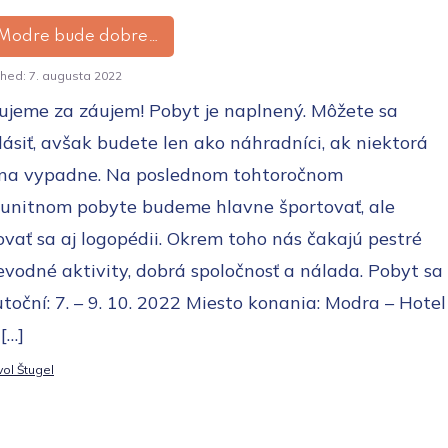
Modre bude dobre…
shed:
7. augusta 2022
ujeme za záujem! Pobyt je naplnený. Môžete sa
lásiť, avšak budete len ako náhradníci, ak niektorá
ina vypadne. Na poslednom tohtoročnom
unitnom pobyte budeme hlavne športovať, ale
vať sa aj logopédii. Okrem toho nás čakajú pestré
evodné aktivity, dobrá spoločnosť a nálada. Pobyt sa
toční: 7. – 9. 10. 2022 Miesto konania: Modra – Hotel
[…]
ol Štugel