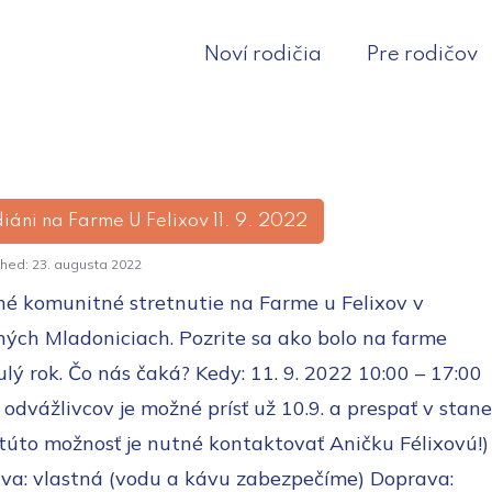
Noví rodičia
Pre rodičov
diáni na Farme U Felixov 11. 9. 2022
shed:
23. augusta 2022
é komunitné stretnutie na Farme u Felixov v
ých Mladoniciach. Pozrite sa ako bolo na farme
lý rok. Čo nás čaká? Kedy: 11. 9. 2022 10:00 – 17:00
 odvážlivcov je možné prísť už 10.9. a prespať v stane
túto možnosť je nutné kontaktovať Aničku Félixovú!)
va: vlastná (vodu a kávu zabezpečíme) Doprava: