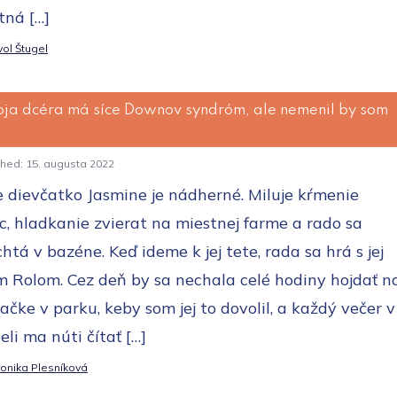
tná […]
ol Štugel
ja dcéra má síce Downov syndróm, ale nemenil by som
shed:
15. augusta 2022
 dievčatko Jasmine je nádherné. Miluje kŕmenie
c, hladkanie zvierat na miestnej farme a rado sa
htá v bazéne. Keď ideme k jej tete, rada sa hrá s jej
 Rolom. Cez deň by sa nechala celé hodiny hojdať n
ačke v parku, keby som jej to dovolil, a každý večer v
eli ma núti čítať […]
onika Plesníková