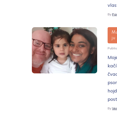
vlas
By
Pav
Mo
ju
Publi
Moje
kačí
čvac
psom
hojd
post
By
Ver