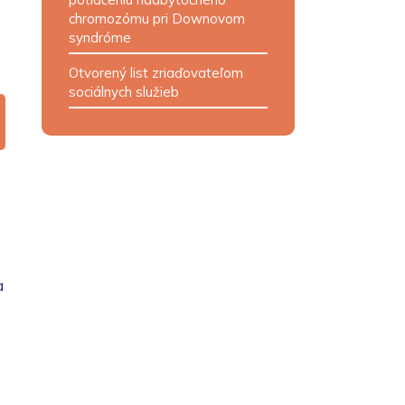
chromozómu pri Downovom
syndróme
Otvorený list zriaďovateľom
sociálnych služieb
a