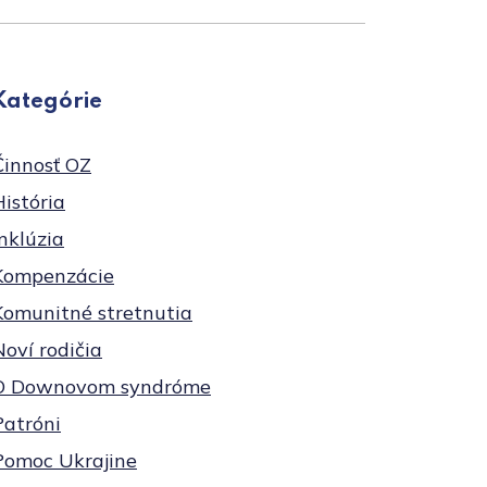
Kategórie
Činnosť OZ
História
Inklúzia
Kompenzácie
Komunitné stretnutia
Noví rodičia
O Downovom syndróme
Patróni
Pomoc Ukrajine