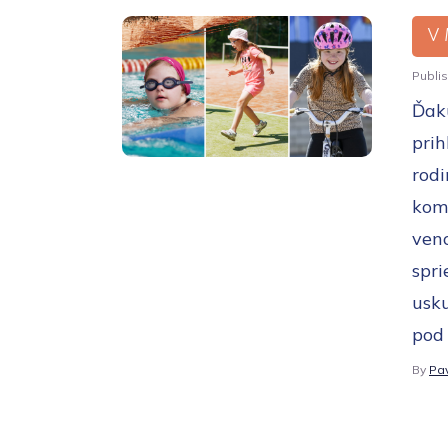
V 
Publi
Ďak
prih
rod
kom
veno
spri
usku
pod 
By
Pav