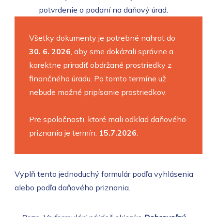
potvrdenie o podaní na daňový úrad.
Všetky dokumenty je potrebné nahrať do
30. 6. 2026
, aby sme dokázali správne a
korektne priradiť obdržané prostriedky z
finančného úradu. Po tomto termíne už
nebude možné pripísanie prostriedkov.
Pre spoločnosti, ktoré mali odklad daňového
priznania je termín:
15.7.2026
.
Vyplň tento jednoduchý formulár podľa vyhlásenia
alebo podľa daňového priznania.