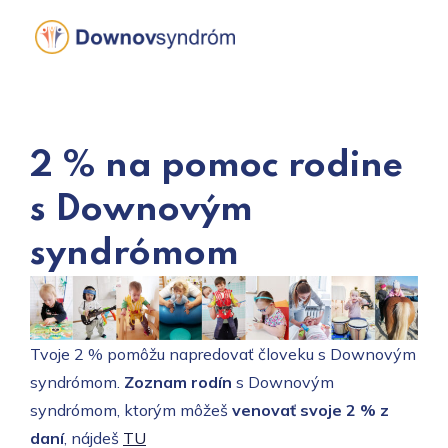
Skip
to
content
2 % na pomoc rodine
s Downovým
syndrómom
Tvoje 2 % pomôžu napredovať človeku s Downovým
syndrómom.
Zoznam rodín
s Downovým
syndrómom, ktorým môžeš
venovať svoje 2 % z
daní
, nájdeš
TU