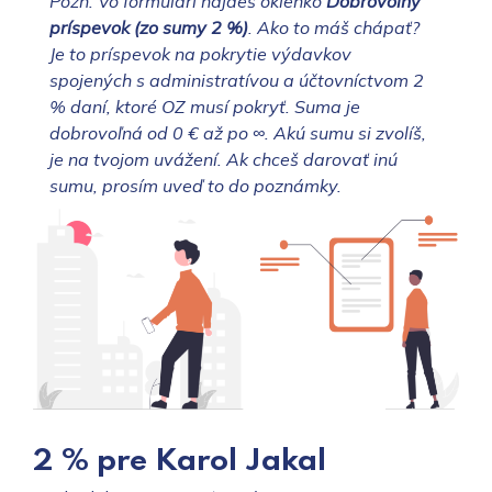
Pozn. Vo formulári nájdeš okienko
Dobrovoľný
príspevok (zo sumy 2 %)
. Ako to máš chápať?
Je to príspevok na pokrytie výdavkov
spojených s administratívou a účtovníctvom 2
% daní, ktoré OZ musí pokryť. Suma je
dobrovoľná od 0 € až po ∞. Akú sumu si zvolíš,
je na tvojom uvážení. Ak chceš darovať inú
sumu, prosím uveď to do poznámky.
2 % pre Karol Jakal