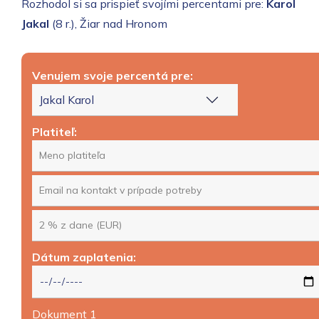
Rozhodol si sa prispieť svojími percentami pre:
Karol
Jakal
(8 r.), Žiar nad Hronom
Venujem svoje percentá pre:
Platiteľ:
Dátum zaplatenia:
Dokument 1