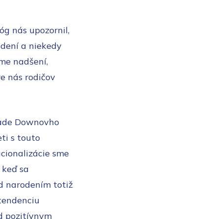
g nás upozornil,
dení a niekedy
sme nadšení,
e nás rodičov
ípade Downovho
ti s touto
ucionalizácie sme
e keď sa
ed narodením totiž
 tendenciu
d pozitívnym