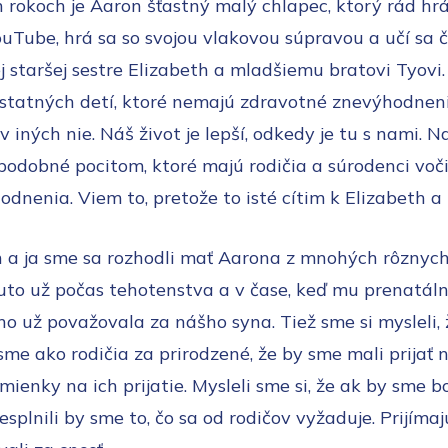
h rokoch je Aaron šťastný malý chlapec, ktorý rád hrá
uTube, hrá sa so svojou vlakovou súpravou a učí sa č
j staršej sestre Elizabeth a mladšiemu bratovi Tyovi.
statných detí, ktoré nemajú zdravotné znevýhodneni
v iných nie. Náš život je lepší, odkedy je tu s nami. N
podobné pocitom, ktoré majú rodičia a súrodenci vo
dnenia. Viem to, pretože to isté cítim k Elizabeth a 
 a ja sme sa rozhodli mať Aarona z mnohých rôznych
puto už počas tehotenstva a v čase, keď mu prenatáln
 už považovala za nášho syna. Tiež sme si mysleli,
sme ako rodičia za prirodzené, že by sme mali prijať 
dmienky na ich prijatie. Mysleli sme si, že ak by sme bo
esplnili by sme to, čo sa od rodičov vyžaduje. Prijíma