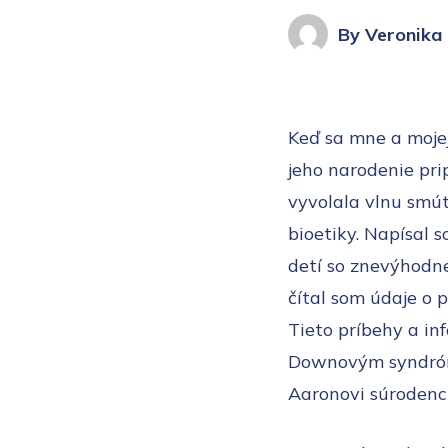
By Veronika
Keď sa mne a moje
jeho narodenie prip
vyvolala vlnu smút
bioetiky. Napísal 
detí so znevýhodn
čítal som údaje o 
Tieto príbehy a inf
Downovým syndrómo
Aaronovi súrodenci