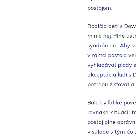
postojom.
Rodičia detí s Do
mimo nej. Plne úst
syndrómom. Aby sm
v rámci postoja v
vyhľadávať plody 
akceptácia ľudí s
potrebu zisťovať 
Bolo by ľahké pove
rovnakej situácii 
postoj plne oprávn
v súlade s tým, čo 