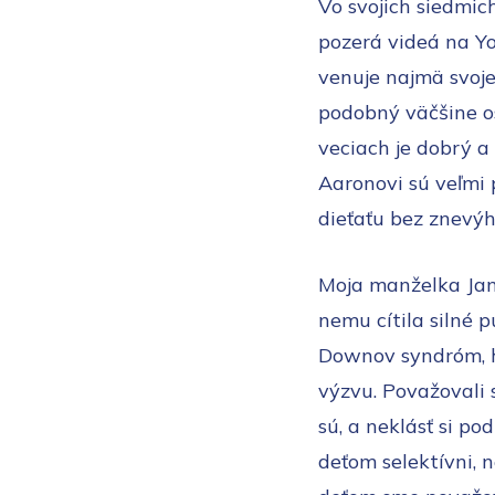
Vo svojich siedmic
pozerá videá na Yo
venuje najmä svoje
podobný väčšine o
veciach je dobrý a 
Aaronovi sú veľmi 
dieťaťu bez znevýho
Moja manželka Jan
nemu cítila silné 
Downov syndróm, ho
výzvu. Považovali 
sú, a neklásť si po
deťom selektívni, n