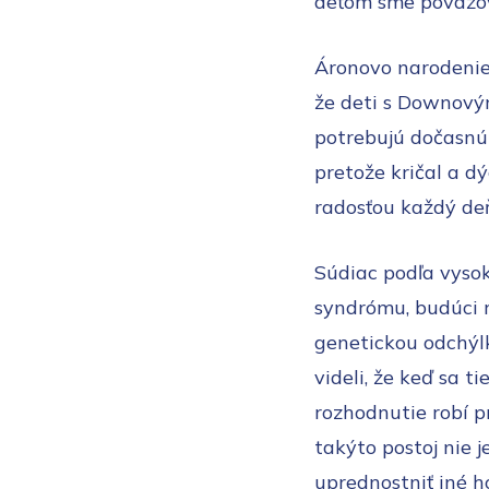
deťom sme považova
Áronovo narodenie
že deti s Downový
potrebujú dočasnú 
pretože kričal a d
radosťou každý de
Súdiac podľa vyso
syndrómu, budúci r
genetickou odchýlk
videli, že keď sa t
rozhodnutie robí p
takýto postoj nie 
uprednostniť iné 