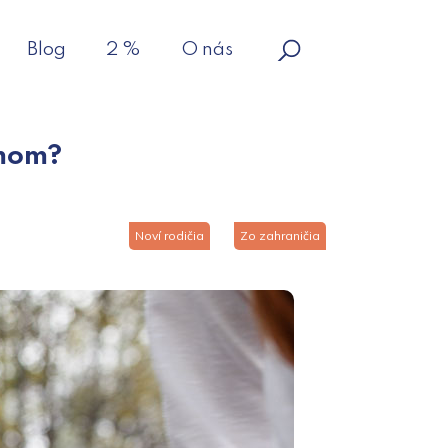
Blog
2 %
O nás
ómom?
Noví rodičia
Zo zahraničia