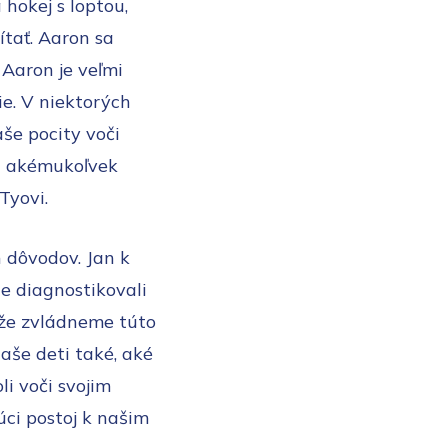
 hokej s loptou,
ítať. Aaron sa
 Aaron je veľmi
e. V niektorých
aše pocity voči
či akémukoľvek
Tyovi.
 dôvodov. Jan k
e diagnostikovali
 že zvládneme túto
naše deti také, aké
li voči svojim
júci postoj k našim