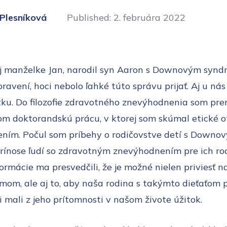
 Plesníková
Published:
2. februára 2022
j manželke Jan, narodil syn Aaron s Downovým synd
ravení, hoci nebolo ľahké túto správu prijať. Aj u ná
ku. Do filozofie zdravotného znevýhodnenia som pre
som doktorandskú prácu, v ktorej som skúmal etické 
ením. Počul som príbehy o rodičovstve detí s Down
prínose ľudí so zdravotným znevýhodnením pre ich ro
ormácie ma presvedčili, že je možné nielen priviesť na
m, ale aj to, aby naša rodina s takýmto dieťaťom p
 mali z jeho prítomnosti v našom živote úžitok.