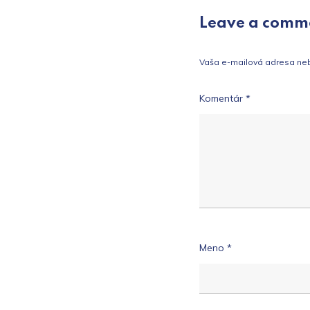
článku
Leave a comm
Vaša e-mailová adresa ne
Komentár
*
Meno
*