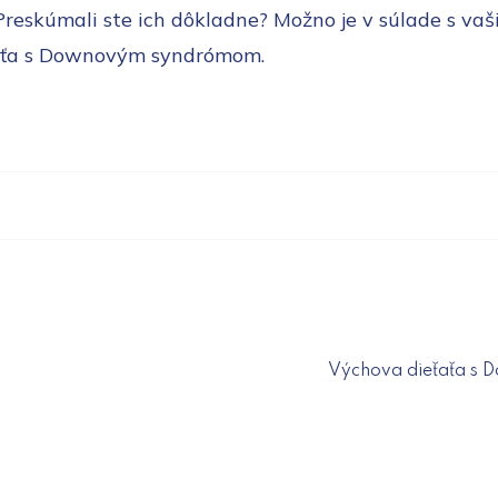
Preskúmali ste ich dôkladne? Možno je v súlade s va
dieťa s Downovým syndrómom.
a
Výchova dieťaťa s