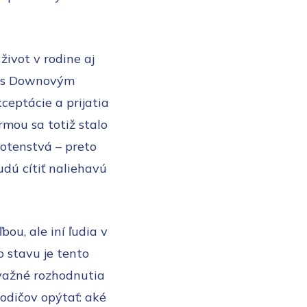
ivot v rodine aj
dí s Downovým
eptácie a prijatia
mou sa totiž stalo
otenstvá – preto
ú cítiť naliehavú
ou, ale iní ľudia v
o stavu je tento
ávažné rozhodnutia
rodičov opýtať: aké