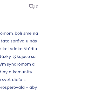
0
rómom, boli sme na
s táto správa u nás
nikol vďaka štúdiu
otázky týkajúce sa
ovým syndrómom a
diny a komunity.
 svet dieťa s
rosperovala – aby