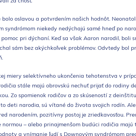
li za cnosť.
 bolo oslavou a potvrdením našich hodnôt. Neonatoló
m syndrómom niekedy nedýchajú samé hneď po naro
pomoc pri dýchaní. Keď sa však Aaron narodil, boli 
ýchal sám bez akýchkoľvek problémov. Odvtedy bol pr
ň.
kej miery selektívneho ukončenia tehotenstva v pr
odičia stále majú obrovskú nechuť prijať do rodiny de
ou. Zo spomienok rodičov a zo skúseností z deinštit
ieto deti narodia, sú vítané do života svojich rodín. Al
red narodením, pozitívny postoj je zriedkavosťou. Pr
je normou – alebo prinajmenšom budúci rodičia majú
hodnoty a vnímanie ľudí s Downovým syndrómom pre