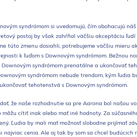
wnovým syndrómom si uvedomujú, čím obohacujú náš ž
retový postoj by však zahŕňal väčšiu akceptáciu ľu
e túto zmenu dosiahli, potrebujeme väčšiu mieru akc
erejnosti k ľuďom s Downovým syndrómom. Bežnou nor
s Downovým syndrómom prenatálne a ukončovať teh
 Downovým syndrómom nebude trendom, kým ľudia bud
a ukončovať tehotenstvá s Downovým syndrómom.
dať, že naše rozhodnutie sa pre Aarona bol našou voľb
to môžu cítiť inak alebo mať iné hodnoty. Za súčasnéh
ený. Ľudia by mali mať možnosť slobodne prijímať z
si najviac cenia. Ale aj tak by som sa chcel budúcich 