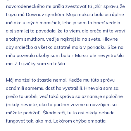
novorodeneckého mi prišla zvestovať tú „zlú“ správu, že
Lujza má Downov syndróm. Moja reakcia bola asi úplne
iná ako u iných mamičiek, lebo ja som to hneď vedela
a aj som jej to povedala, že to viem, ale prečo mi to vraví
s takým smútkom, veď je najkrajšia na svete. Hlavne
aby srdiečko a všetko ostatné mala v poriadku. Síce na
mňa pozerala akoby som bola z Marsu, ale nevystrašila
ma. Z Lujzičky som sa tešila.
Môj manžel to šťastie nemal. Keďže mu túto správu
oznámili samému, dosť ho vystrašili. Hnevala som sa,
prečo to urobili, veď taká správa sa oznamuje spoločne
(nikdy neviete, ako to partner vezme a navzájom sa
môžete podržať). Škoda reči, tu to asi nikdy nebude
fungovať tak, ako má. Lekárom chýba empatia.