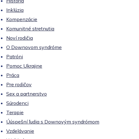
História
Inklúzia
Kompenzácie
Komunitné stretnutia
Noví rodičia
O Downovom syndróme
Patróni
Pomoc Ukrajine
Práca
Pre rodičov
Sex a partnerstvo
Súrodenci
Terapie
Úúspešní ľudia s Downovým syndrómom
Vzdelávanie