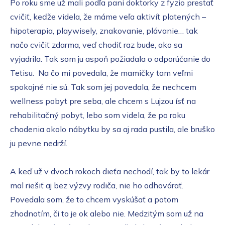
Po roku sme už mali podľa pani doktorky z fyzio prestať
cvičiť, keďže videla, že máme veľa aktivít platených –
hipoterapia, playwisely, znakovanie, plávanie… tak
načo cvičiť zdarma, veď chodiť raz bude, ako sa
vyjadrila. Tak som ju aspoň požiadala o odporúčanie do
Tetisu. Na čo mi povedala, že mamičky tam veľmi
spokojné nie sú. Tak som jej povedala, že nechcem
wellness pobyt pre seba, ale chcem s Lujzou ísť na
rehabilitačný pobyt, lebo som videla, že po roku
chodenia okolo nábytku by sa aj rada pustila, ale bruško
ju pevne nedrží.
A keď už v dvoch rokoch dieťa nechodí, tak by to lekár
mal riešiť aj bez výzvy rodiča, nie ho odhovárať.
Povedala som, že to chcem vyskúšať a potom
zhodnotím, či to je ok alebo nie. Medzitým som už na