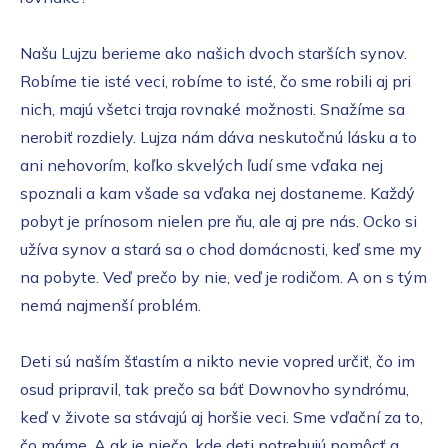
Našu Lujzu berieme ako našich dvoch starších synov.
Robíme tie isté veci, robíme to isté, čo sme robili aj pri
nich, majú všetci traja rovnaké možnosti. Snažíme sa
nerobiť rozdiely. Lujza nám dáva neskutočnú lásku a to
ani nehovorím, koľko skvelých ľudí sme vďaka nej
spoznali a kam všade sa vďaka nej dostaneme. Každý
pobyt je prínosom nielen pre ňu, ale aj pre nás. Ocko si
užíva synov a stará sa o chod domácnosti, keď sme my
na pobyte. Veď prečo by nie, veď je rodičom. A on s tým
nemá najmenší problém.
Deti sú naším šťastím a nikto nevie vopred určiť, čo im
osud pripravil, tak prečo sa báť Downovho syndrómu,
keď v živote sa stávajú aj horšie veci. Sme vďační za to,
čo máme. A ak je niečo, kde deti potrebujú pomôcť a