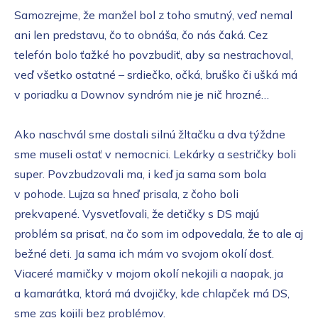
Samozrejme, že manžel bol z toho smutný, veď nemal
ani len predstavu, čo to obnáša, čo nás čaká. Cez
telefón bolo ťažké ho povzbudiť, aby sa nestrachoval,
veď všetko ostatné – srdiečko, očká, bruško či ušká má
v poriadku a Downov syndróm nie je nič hrozné…
Ako naschvál sme dostali silnú žltačku a dva týždne
sme museli ostať v nemocnici. Lekárky a sestričky boli
super. Povzbudzovali ma, i keď ja sama som bola
v pohode. Lujza sa hneď prisala, z čoho boli
prekvapené. Vysvetľovali, že detičky s DS majú
problém sa prisať, na čo som im odpovedala, že to ale aj
bežné deti. Ja sama ich mám vo svojom okolí dosť.
Viaceré mamičky v mojom okolí nekojili a naopak, ja
a kamarátka, ktorá má dvojičky, kde chlapček má DS,
sme zas kojili bez problémov.