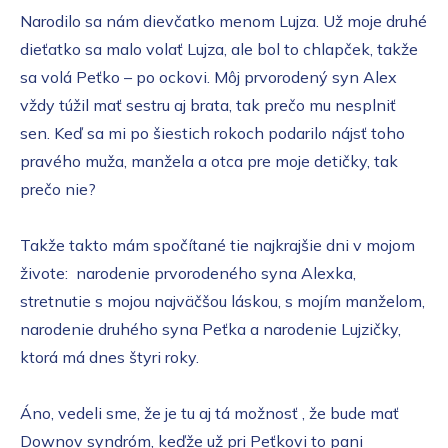
Narodilo sa nám dievčatko menom Lujza. Už moje druhé
dieťatko sa malo volať Lujza, ale bol to chlapček, takže
sa volá Peťko – po ockovi. Môj prvorodený syn Alex
vždy túžil mať sestru aj brata, tak prečo mu nesplniť
sen. Keď sa mi po šiestich rokoch podarilo nájsť toho
pravého muža, manžela a otca pre moje detičky, tak
prečo nie?
Takže takto mám spočítané tie najkrajšie dni v mojom
živote: narodenie prvorodeného syna Alexka,
stretnutie s mojou najväčšou láskou, s mojím manželom,
narodenie druhého syna Peťka a narodenie Lujzičky,
ktorá má dnes štyri roky.
Áno, vedeli sme, že je tu aj tá možnosť , že bude mať
Downov syndróm, keďže už pri Peťkovi to pani