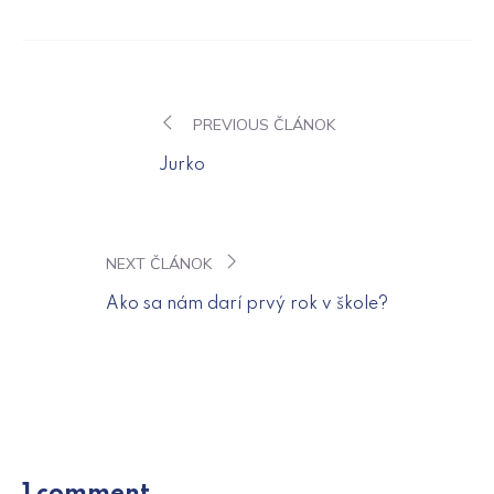
PREVIOUS ČLÁNOK
Navigácia
Jurko
v
článku
NEXT ČLÁNOK
Ako sa nám darí prvý rok v škole?
1 comment