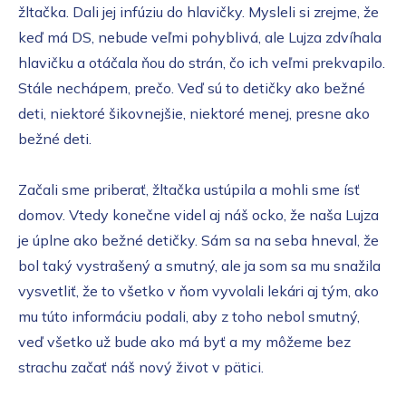
žltačka. Dali jej infúziu do hlavičky. Mysleli si zrejme, že
keď má DS, nebude veľmi pohyblivá, ale Lujza zdvíhala
hlavičku a otáčala ňou do strán, čo ich veľmi prekvapilo.
Stále nechápem, prečo. Veď sú to detičky ako bežné
deti, niektoré šikovnejšie, niektoré menej, presne ako
bežné deti.
Začali sme priberať, žltačka ustúpila a mohli sme ísť
domov. Vtedy konečne videl aj náš ocko, že naša Lujza
je úplne ako bežné detičky. Sám sa na seba hneval, že
bol taký vystrašený a smutný, ale ja som sa mu snažila
vysvetliť, že to všetko v ňom vyvolali lekári aj tým, ako
mu túto informáciu podali, aby z toho nebol smutný,
veď všetko už bude ako má byť a my môžeme bez
strachu začať náš nový život v pätici.