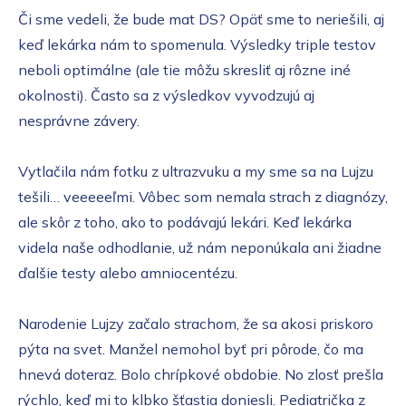
Či sme vedeli, že bude mat DS? Opäť sme to neriešili, aj
keď lekárka nám to spomenula. Výsledky triple testov
neboli optimálne (ale tie môžu skresliť aj rôzne iné
okolnosti). Často sa z výsledkov vyvodzujú aj
nesprávne závery.
Vytlačila nám fotku z ultrazvuku a my sme sa na Lujzu
tešili… veeeeeľmi. Vôbec som nemala strach z diagnózy,
ale skôr z toho, ako to podávajú lekári. Keď lekárka
videla naše odhodlanie, už nám neponúkala ani žiadne
ďalšie testy alebo amniocentézu.
Narodenie Lujzy začalo strachom, že sa akosi priskoro
pýta na svet. Manžel nemohol byť pri pôrode, čo ma
hnevá doteraz. Bolo chrípkové obdobie. No zlosť prešla
rýchlo, keď mi to klbko šťastia doniesli. Pediatrička z