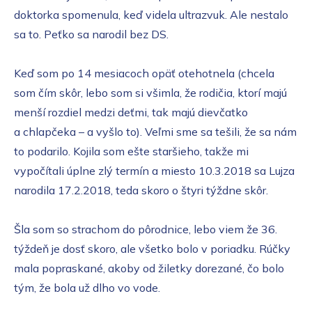
doktorka spomenula, keď videla ultrazvuk. Ale nestalo
sa to. Peťko sa narodil bez DS.
Keď som po 14 mesiacoch opäť otehotnela (chcela
som čím skôr, lebo som si všimla, že rodičia, ktorí majú
menší rozdiel medzi deťmi, tak majú dievčatko
a chlapčeka – a vyšlo to). Veľmi sme sa tešili, že sa nám
to podarilo. Kojila som ešte staršieho, takže mi
vypočítali úplne zlý termín a miesto 10.3.2018 sa Lujza
narodila 17.2.2018, teda skoro o štyri týždne skôr.
Šla som so strachom do pôrodnice, lebo viem že 36.
týždeň je dosť skoro, ale všetko bolo v poriadku. Rúčky
mala popraskané, akoby od žiletky dorezané, čo bolo
tým, že bola už dlho vo vode.